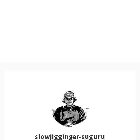
slowjigginger-suguru