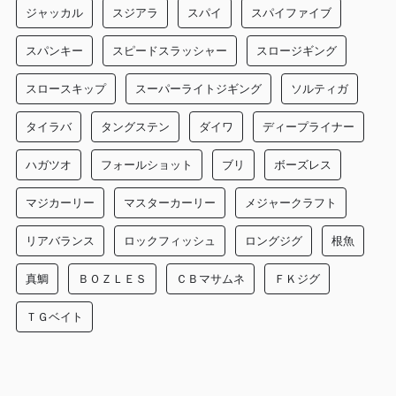
ジャッカル
スジアラ
スパイ
スパイファイブ
スパンキー
スピードスラッシャー
スロージギング
スロースキップ
スーパーライトジギング
ソルティガ
タイラバ
タングステン
ダイワ
ディープライナー
ハガツオ
フォールショット
ブリ
ボーズレス
マジカーリー
マスターカーリー
メジャークラフト
リアバランス
ロックフィッシュ
ロングジグ
根魚
真鯛
ＢＯＺＬＥＳ
ＣＢマサムネ
ＦＫジグ
ＴＧベイト