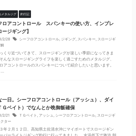
めメタルジグ
釣行記
フロアコントロール スパンキーの使い方、インプレ
ロージギング】
3/2/28
シーフロアコントロール
,
ジギング
,
スパンキー
,
スロージギ
真鯛
っくり近づいてきて、スロージギングが楽しい季節になってきま
そんなスロージギングライフを楽しく過ごすためのメタルジグ、
ロアコントロールのスパンキーについて紹介したいと思います。
..
な一日。シーフロアコントロール（アッシュ）、ダイ
ＴＧベイト）でなんとか晩御飯確保
3/2/21
ＴＧベイト
,
アッシュ
,
シーフロアコントロール
,
スロージギ
レクター
３年２月１２日、高知県土佐清水沖にマイボートでスロージギン
ーパーライトジギング釣行に行ってきました。 水温低下で激渋 朝