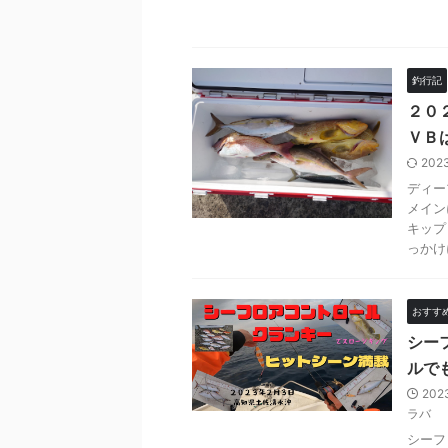
釣行記
２０
ＶＢ
202
ディー
メイン
キップ
っかけに
おすす
シー
ルで
202
ラバ
シーフ