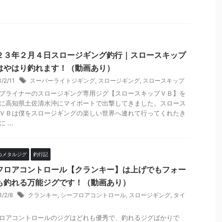
２３年２月４日スロージギング釣行｜スロースキップ
はやはり釣れます！（動画あり）
3/2/11
スーパーライトジギング
,
スロージギング
,
スロースキップ
プライナーのスロージギング専用ジグ【スロースキップＶＢ】を
に高知県土佐清水沖にマイボートで出撃してきました。スロース
ＶＢは僕をスロージギングの楽しい世界へ連れて行ってくれたき
 ...
めメタルジグ
釣行記
フロアコントロール【クランキー】は上げでもフォー
も釣れる万能ジグです！（動画あり）
3/2/8
クランキー
,
シーフロアコントロール
,
スロージギング
,
タイ
ロアコントロールのジグはどれも優秀で、釣れるジグばかりで