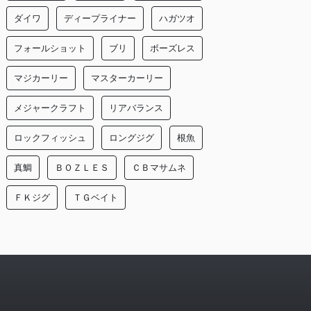
ダイワ
ディープライナー
ハガツオ
フォールショット
ブリ
ボーズレス
マジカーリー
マスターカーリー
メジャークラフト
リアバランス
ロックフィッシュ
ロングジグ
根魚
真鯛
ＢＯＺＬＥＳ
ＣＢマサムネ
ＦＫジグ
ＴＧベイト