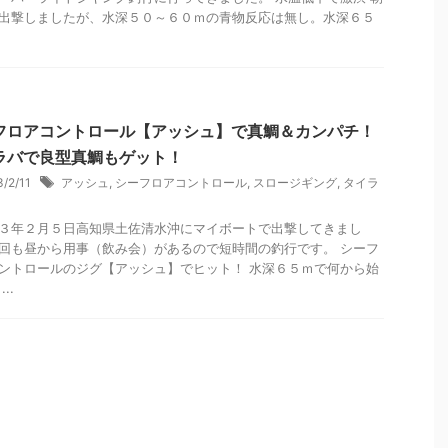
出撃しましたが、水深５０～６０ｍの青物反応は無し。水深６５
.
フロアコントロール【アッシュ】で真鯛＆カンパチ！
ラバで良型真鯛もゲット！
3/2/11
アッシュ
,
シーフロアコントロール
,
スロージギング
,
タイラ
３年２月５日高知県土佐清水沖にマイボートで出撃してきまし
回も昼から用事（飲み会）があるので短時間の釣行です。 シーフ
ントロールのジグ【アッシュ】でヒット！ 水深６５ｍで何から始
..