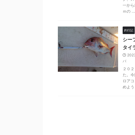
一から
ｍの ..
釣行記
シー
タイ
202
バ
２０２
た。今
ロアコ
めよう .