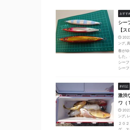
おすす
シー
【ス
202
ング
,
春がゆ
した。
シーフ
シーフ .
釣行記
激渋
ワ（
202
ング
,
２０２
グ、ス