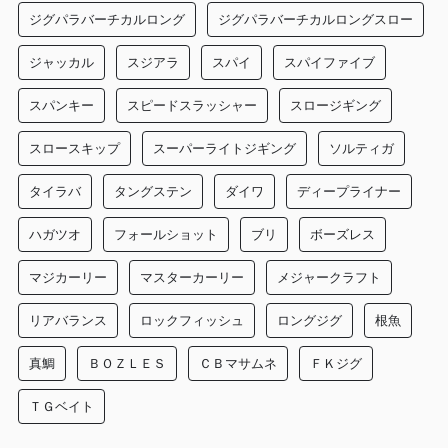
ジグパラバーチカルロング
ジグパラバーチカルロングスロー
ジャッカル
スジアラ
スパイ
スパイファイブ
スパンキー
スピードスラッシャー
スロージギング
スロースキップ
スーパーライトジギング
ソルティガ
タイラバ
タングステン
ダイワ
ディープライナー
ハガツオ
フォールショット
ブリ
ボーズレス
マジカーリー
マスターカーリー
メジャークラフト
リアバランス
ロックフィッシュ
ロングジグ
根魚
真鯛
ＢＯＺＬＥＳ
ＣＢマサムネ
ＦＫジグ
ＴＧベイト