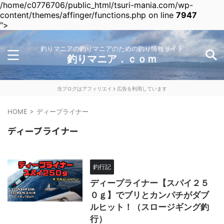
/home/c0776706/public_html/tsuri-mania.com/wp-
content/themes/affinger/functions.php on line
7947
">
釣りマニアの釣りマニアのための釣り情報サイト
釣りマニア．ｃｏｍ
当ブログはアフィリエイト広告を利用しています
HOME
>
ディープライナー
ディープライナー
釣行記
ディープライナー【スパイ２５
０ｇ】でブリとカンパチがダブ
ルヒット！（スロージギング釣
行）