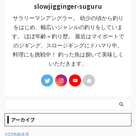
slowjigginger-suguru
サラリーマンアングラー。 幼少の頃から釣り
をはじめ、幅広いジャンルの釣りをしていま
す。 ほぼ年齢＝釣り歴。 最近はマイボートで
のジギング、スロージギングにドハマり中。
料理にも挑戦中！ 釣った魚は捌いて美味しく
いただきます。
アーカイブ
2026年8月