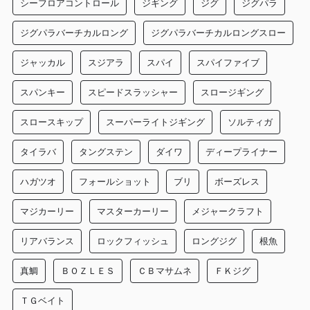
シーフロアコントロール
ジギング
ジグ
ジグパラ
ジグパラバーチカルロング
ジグパラバーチカルロングスロー
ジャッカル
スジアラ
スパイ
スパイファイブ
スパンキー
スピードスラッシャー
スロージギング
スロースキップ
スーパーライトジギング
ソルティガ
タイラバ
タングステン
ダイワ
ディープライナー
ハガツオ
フォールショット
ブリ
ボーズレス
マジカーリー
マスターカーリー
メジャークラフト
リアバランス
ロックフィッシュ
ロングジグ
根魚
真鯛
ＢＯＺＬＥＳ
ＣＢマサムネ
ＦＫジグ
ＴＧベイト