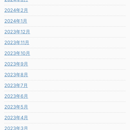
2024年2月
2024年1月
2023年12月
2023年11月
2023年10月
2023年9月
2023年8月
2023年7月
2023年6月
2023年5月
2023年4月
2023年3月