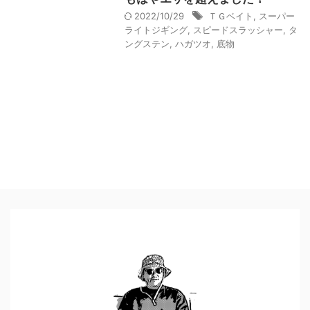
2022/10/29
ＴＧベイト
,
スーパー
ライトジギング
,
スピードスラッシャー
,
タ
ングステン
,
ハガツオ
,
底物