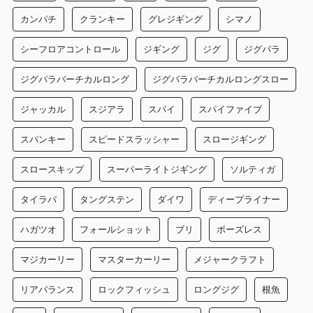
カンパチ
クランキー
グレジギング
シマノ
シーフロアコントロール
ジギング
ジグ
ジグパラ
ジグパラバーチカルロング
ジグパラバーチカルロングスロー
ジャッカル
スジアラ
スパイ
スパイファイブ
スパンキー
スピードスラッシャー
スロージギング
スロースキップ
スーパーライトジギング
ソルティガ
タイラバ
タングステン
ダイワ
ディープライナー
ハガツオ
フォールショット
ブリ
ボーズレス
マジカーリー
マスターカーリー
メジャークラフト
リアバランス
ロックフィッシュ
ロングジグ
根魚