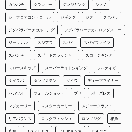
カンパチ
クランキー
グレジギング
シマノ
シーフロアコントロール
ジギング
ジグ
ジグパラ
ジグパラバーチカルロング
ジグパラバーチカルロングスロー
ジャッカル
スジアラ
スパイ
スパイファイブ
スパンキー
スピードスラッシャー
スロージギング
スロースキップ
スーパーライトジギング
ソルティガ
タイラバ
タングステン
ダイワ
ディープライナー
ハガツオ
フォールショット
ブリ
ボーズレス
マジカーリー
マスターカーリー
メジャークラフト
リアバランス
ロックフィッシュ
ロングジグ
根魚
真鯛
ＢＯＺＬＥＳ
ＣＢマサムネ
ＦＫジグ