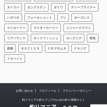
タイラバ
タングステン
ダイワ
ディープライナー
ハガツオ
フォールショット
ブリ
ボーズレス
マジカーリー
マスターカーリー
メジャークラフト
リアバランス
ロックフィッシュ
ロングジグ
根魚
真鯛
ＢＯＺＬＥＳ
ＣＢマサムネ
ＦＫジグ
ＴＧベイト
お問い合わせ
プロフィール
プライバシーポリシー
釣りマニアの釣りマニアのための釣り情報サイト
釣りマニア．ｃｏｍ